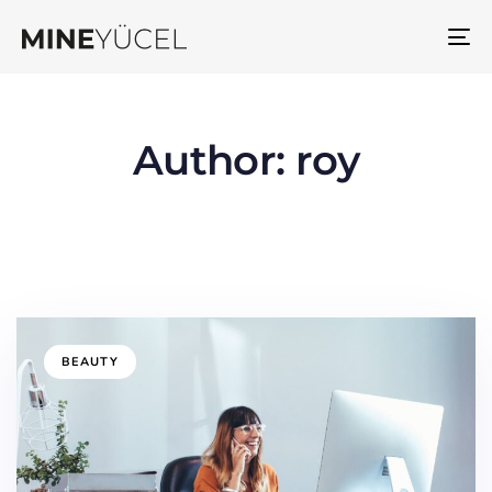
To
na
Author: roy
BEAUTY