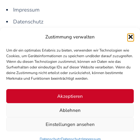
Impressum
Datenschutz
Zustimmung verwalten
Kontakt
Um dir ein optimales Erlebnis zu bieten, verwenden wir Technologien wie
info@mineyuecel.com
Cookies, um Geräteinformationen zu speichern und/oder darauf zuzugreifen.
Wenn du diesen Technologien zustimmst, können wir Daten wie das
+49 15679610595
Surfverhalten oder eindeutige IDs auf dieser Website verarbeiten. Wenn du
deine Zustimmung nicht erteilst oder zurückziehst, können bestimmte
Merkmale und Funktionen beeinträchtigt werden.
Akzeptieren
©2024 Mine Yücel.
Ablehnen
Einstellungen ansehen
Datenschutz
Datenschutz
Impressum